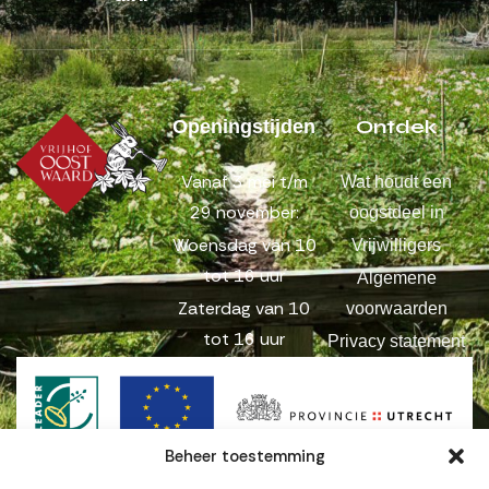
Ontdek
Openingstijden
Vanaf 3 mei t/m
Wat houdt een
29 november:
oogstdeel in
Woensdag van 10
Vrijwilligers
tot 16 uur
Algemene
Zaterdag van 10
voorwaarden
tot 16 uur
Privacy statement
Beheer toestemming