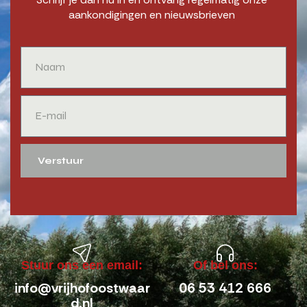
aankondigingen en nieuwsbrieven
Verstuur
Stuur ons een email:
Of bel ons:
info@vrijhofoostwaar
06 53 412 666
d.nl