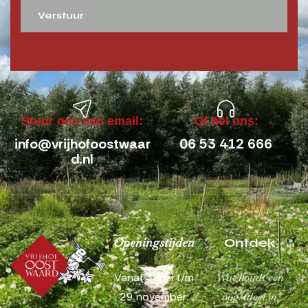
Verstuur
Stuur ons een email:
Of bel ons:
info@vrijhofoostwaar
06 53 412 666
d.nl
Openingstijden
Ontdek
Vanaf 3 mei t/m
Wat houdt een
29 november:
oogstdeel in