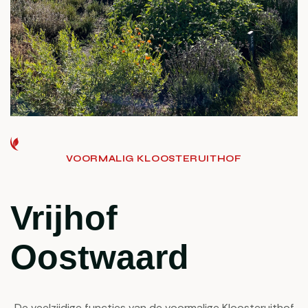
VOORMALIG KLOOSTERUITHOF
Vrijhof
Oostwaard
De veelzijdige functies van de voormalige Kloosteruithof