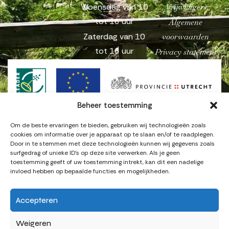
Woensdag van 10
Vrijwilligers
tot 16 uur
Algemene
Zaterdag van 10
voorwaarden
tot 16 uur
Privacy statement
Beheer toestemming
Om de beste ervaringen te bieden, gebruiken wij technologieën zoals
cookies om informatie over je apparaat op te slaan en/of te raadplegen.
Door in te stemmen met deze technologieën kunnen wij gegevens zoals
surfgedrag of unieke ID's op deze site verwerken. Als je geen
© Copyright 2025
Vrijhof Oostwaard
. Alle rechten
toestemming geeft of uw toestemming intrekt, kan dit een nadelige
voorbehouden.
invloed hebben op bepaalde functies en mogelijkheden.
Powered by DBD-Consultancy.
Accepteren
Weigeren